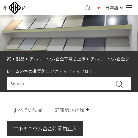
日本語
家
>
製品
>
アルミニウム合金帯電防止床
> アルミニウム合金フ
レームの空の帯電防止アクティビティフロア
すべての製品
静電気防止床
アルミニウム合金帯電防止床