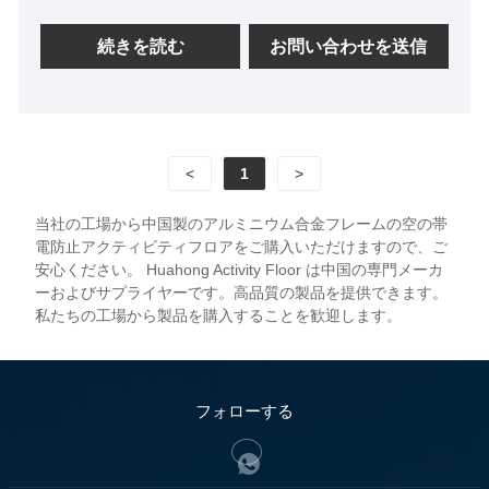
ホットスポットを減らし、エネルギーコストを削減
します。パフォーマンスと信頼性を求めるITチーム
続きを読む
お問い合わせを送信
に最適です。機器を低温に保ち、コストを抑えま
す。よりスマートな空気の流れを実現するには、
Huahong Floor をお選びください。
<
1
>
当社の工場から中国製のアルミニウム合金フレームの空の帯
電防止アクティビティフロアをご購入いただけますので、ご
安心ください。 Huahong Activity Floor は中国の専門メーカ
ーおよびサプライヤーです。高品質の製品を提供できます。
私たちの工場から製品を購入することを歓迎します。
フォローする